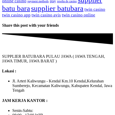
online casino
play
payment methods
reseña de casino
batu bara
supplier batubara
twin casino
twin casino app
twin casino avis
twin casino online
Share this post with your friends
SUPPLIER BATUBARA PULAU JAWA ( JAWA TENGAH,
JAWA TIMUR, JAWA BARAT )
Lokasi :
Jl. Arteri Kaliwungu - Kendal Km.10 Kendal,Kelurahan
Sumberejo, Kecamatan Kaliwungu, Kabupaten Kendal, Jawa
Tengah
JAM KERJA KANTOR :
Senin-Sabtu: