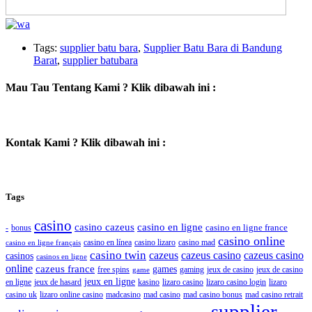
Tags:
supplier batu bara
,
Supplier Batu Bara di Bandung
Barat
,
supplier batubara
Mau Tau Tentang Kami ? Klik dibawah ini :
Kontak Kami ? Klik dibawah ini :
Tags
casino
casino cazeus
casino en ligne
casino en ligne france
-
bonus
casino online
casino mad
casino en línea
casino lizaro
casino en ligne français
casino twin
cazeus
cazeus casino
cazeus casino
casinos
casinos en ligne
online
cazeus france
games
free spins
gaming
jeux de casino
jeux de casino
game
jeux en ligne
kasino
en ligne
jeux de hasard
lizaro casino
lizaro casino login
lizaro
madcasino
mad casino
mad casino bonus
mad casino retrait
casino uk
lizaro online casino
supplier