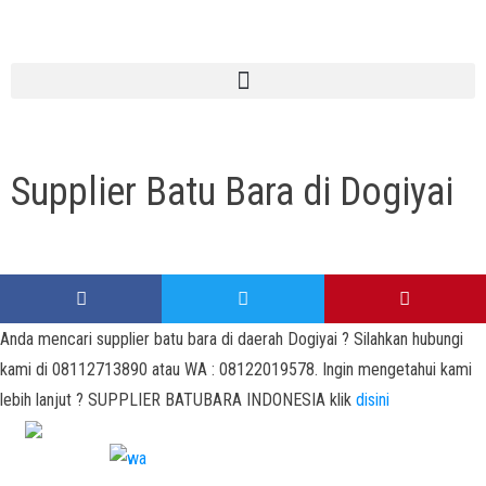
Supplier Batu Bara di Dogiyai
Anda mencari supplier batu bara di daerah Dogiyai ? Silahkan hubungi
kami di 08112713890 atau WA : 08122019578. Ingin mengetahui kami
lebih lanjut ? SUPPLIER BATUBARA INDONESIA klik
disini