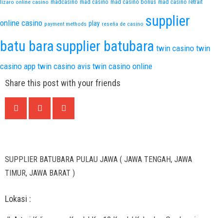
lizaro online casino
madcasino
mad casino
mad casino bonus
mad casino retrait
supplier
online casino
play
payment methods
reseña de casino
batu bara
supplier batubara
twin casino
twin
casino app
twin casino avis
twin casino online
Share this post with your friends
SUPPLIER BATUBARA PULAU JAWA ( JAWA TENGAH, JAWA
TIMUR, JAWA BARAT )
Lokasi :