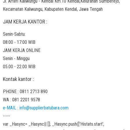
Jl. Arteri Kaliwungu - Kendal Km.10 Kendal,Kelurahan Sumberejo,
Kecamatan Kaliwungu, Kabupaten Kendal, Jawa Tengah
JAM KERJA KANTOR :
Senin-Sabtu:
08:00 - 17:00 WIB
JAM KERJA ONLINE
Senin - Minggu
05.00 - 22.00 WIB
Kontak kantor :
PHONE : 0811 2713 890
WA : 081 2201 9578
e-MAIL : info@supplierbatubara.com
-----
var _Hasync= _Hasync|| []; _Hasync.push(['Histats.start',