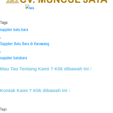
Tags:
supplier batu bara
,
Supplier Batu Bara di Karawang
,
supplier batubara
Mau Tau Tentang Kami ? Klik dibawah ini :
Kontak Kami ? Klik dibawah ini :
Tags