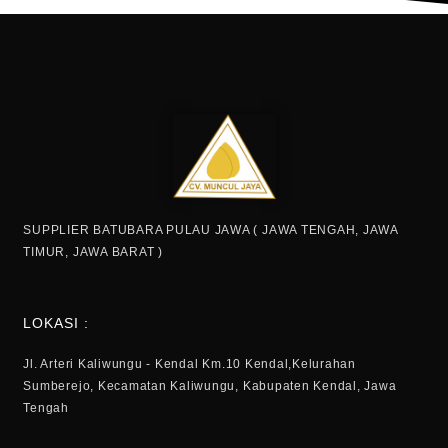
SUPPLIER BATUBARA PULAU JAWA ( JAWA TENGAH, JAWA
TIMUR, JAWA BARAT )
LOKASI :
Jl. Arteri Kaliwungu - Kendal Km.10 Kendal,Kelurahan
Sumberejo, Kecamatan Kaliwungu, Kabupaten Kendal, Jawa
Tengah