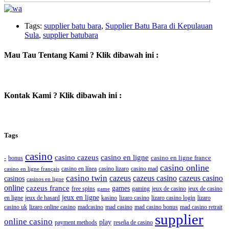
Tags:
supplier batu bara
,
Supplier Batu Bara di Kepulauan
Sula
,
supplier batubara
Mau Tau Tentang Kami ? Klik dibawah ini :
Kontak Kami ? Klik dibawah ini :
Tags
casino
casino cazeus
casino en ligne
casino en ligne france
-
bonus
casino online
casino mad
casino en línea
casino lizaro
casino en ligne français
casino twin
cazeus
cazeus casino
cazeus casino
casinos
casinos en ligne
online
cazeus france
games
free spins
gaming
jeux de casino
jeux de casino
game
jeux en ligne
kasino
en ligne
jeux de hasard
lizaro casino
lizaro casino login
lizaro
madcasino
mad casino
mad casino bonus
mad casino retrait
casino uk
lizaro online casino
supplier
online casino
play
payment methods
reseña de casino