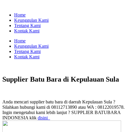
Home
Keunggulan Kami
Tentang Kami
Kontak Kami
Home
Keunggulan Kami
Tentang Kami
Kontak Kami
Supplier Batu Bara di Kepulauan Sula
Anda mencari supplier batu bara di daerah Kepulauan Sula ?
Silahkan hubungi kami di 08112713890 atau WA : 08122019578.
Ingin mengetahui kami lebih lanjut ? SUPPLIER BATUBARA
INDONESIA klik
disini