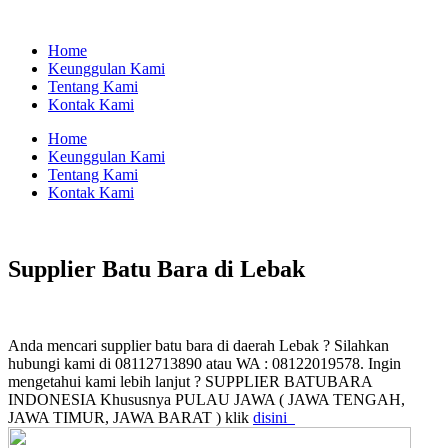
Home
Keunggulan Kami
Tentang Kami
Kontak Kami
Home
Keunggulan Kami
Tentang Kami
Kontak Kami
Supplier Batu Bara di Lebak
Anda mencari supplier batu bara di daerah Lebak ? Silahkan
hubungi kami di 08112713890 atau WA : 08122019578. Ingin
mengetahui kami lebih lanjut ? SUPPLIER BATUBARA
INDONESIA Khususnya PULAU JAWA ( JAWA TENGAH,
JAWA TIMUR, JAWA BARAT ) klik
disini