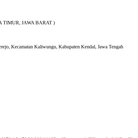
 TIMUR, JAWA BARAT )
erejo, Kecamatan Kaliwungu, Kabupaten Kendal, Jawa Tengah