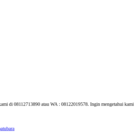
ungi kami di 08112713890 atau WA : 08122019578. Ingin mengetahu
batubara