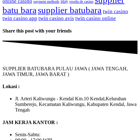
online casino
play
payment methods
reseña de casino
batu bara
supplier batubara
twin casino
twin casino app
twin casino avis
twin casino online
Share this post with your friends
SUPPLIER BATUBARA PULAU JAWA ( JAWA TENGAH,
JAWA TIMUR, JAWA BARAT )
Lokasi :
Jl. Arteri Kaliwungu - Kendal Km.10 Kendal,Kelurahan
Sumberejo, Kecamatan Kaliwungu, Kabupaten Kendal, Jawa
Tengah
JAM KERJA KANTOR :
Senin-Sabtu: