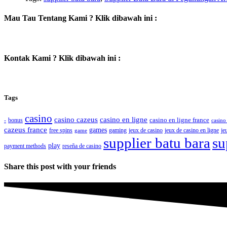
Mau Tau Tentang Kami ? Klik dibawah ini :
Kontak Kami ? Klik dibawah ini :
Tags
casino
casino cazeus
casino en ligne
casino en ligne france
-
bonus
casino
cazeus france
games
free spins
gaming
jeux de casino
jeux de casino en ligne
je
game
supplier batu bara
su
play
payment methods
reseña de casino
Share this post with your friends