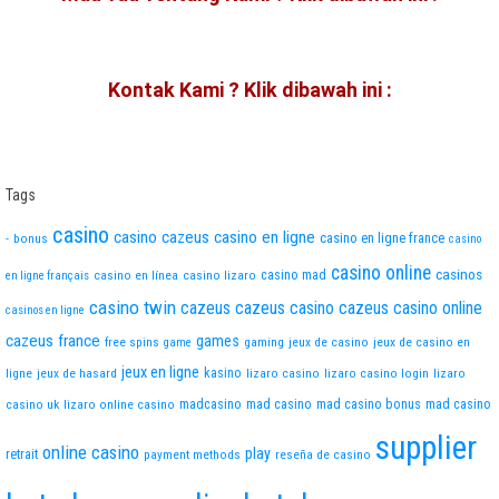
Kontak Kami ? Klik dibawah ini :
Tags
casino
casino cazeus
casino en ligne
casino en ligne france
-
bonus
casino
casino online
casinos
casino en línea
casino lizaro
casino mad
en ligne français
casino twin
cazeus
cazeus casino
cazeus casino online
casinos en ligne
cazeus france
games
free spins
gaming
jeux de casino
jeux de casino en
game
jeux en ligne
ligne
jeux de hasard
kasino
lizaro casino
lizaro casino login
lizaro
casino uk
lizaro online casino
madcasino
mad casino
mad casino bonus
mad casino
supplier
online casino
play
retrait
payment methods
reseña de casino