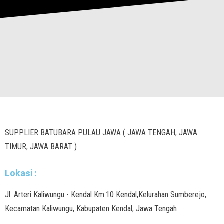
SUPPLIER BATUBARA PULAU JAWA ( JAWA TENGAH, JAWA
TIMUR, JAWA BARAT )
Lokasi :
Jl. Arteri Kaliwungu - Kendal Km.10 Kendal,Kelurahan Sumberejo,
Kecamatan Kaliwungu, Kabupaten Kendal, Jawa Tengah