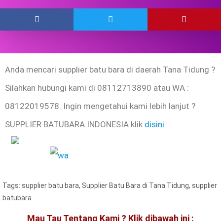
Anda mencari supplier batu bara di daerah Tana Tidung ?
Silahkan hubungi kami di 08112713890 atau WA :
08122019578. Ingin mengetahui kami lebih lanjut ?
SUPPLIER BATUBARA INDONESIA klik
disini
Tags:
supplier batu bara
,
Supplier Batu Bara di Tana Tidung
,
supplier
batubara
Mau Tau Tentang Kami ? Klik dibawah ini :