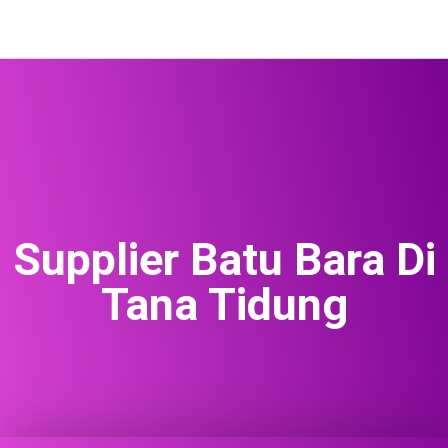
Supplier Batu Bara Di
Tana Tidung