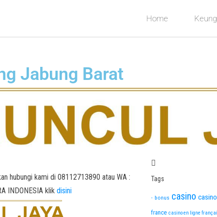
Home
Keung
ung Jabung Barat
hkan hubungi kami di 08112713890 atau WA :
Tags
RA INDONESIA klik
disini
casino
casin
-
bonus
france
casino en ligne frança