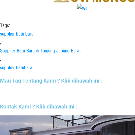
Tags:
supplier batu bara
,
Supplier Batu Bara di Tanjung Jabung Barat
,
supplier batubara
Mau Tau Tentang Kami ? Klik dibawah ini :
Kontak Kami ? Klik dibawah ini :