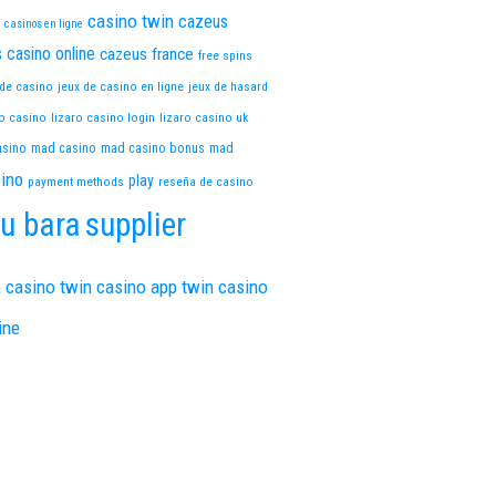
casino twin
cazeus
casinos en ligne
 casino online
cazeus france
free spins
 de casino
jeux de casino en ligne
jeux de hasard
ro casino
lizaro casino login
lizaro casino uk
sino
mad casino
mad casino bonus
mad
sino
play
payment methods
reseña de casino
tu bara
supplier
n casino
twin casino app
twin casino
ine