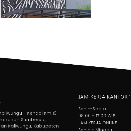
JAM KERJA KANTOR :
:
Senin-Sabtu:
i Kaliwungu - Kendal Km.10
08:00 - 17:00 WIB
elurahan Sumberejo,
JAM KERJA ONLINE
an Kaliwungu, Kabupaten
Senin - Minggu