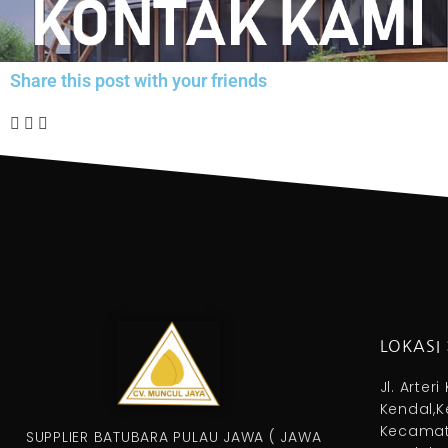
Share this post with your friends
LOKASI 
Jl. Arter
Kendal,K
Kecamat
SUPPLIER BATUBARA PULAU JAWA ( JAWA