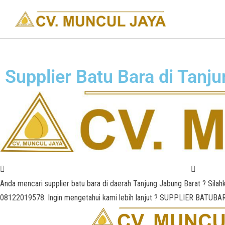
Supplier Batu Bara di Tanj
Anda mencari supplier batu bara di daerah Tanjung Jabung Barat ? Sila
08122019578. Ingin mengetahui kami lebih lanjut ? SUPPLIER BATUBA