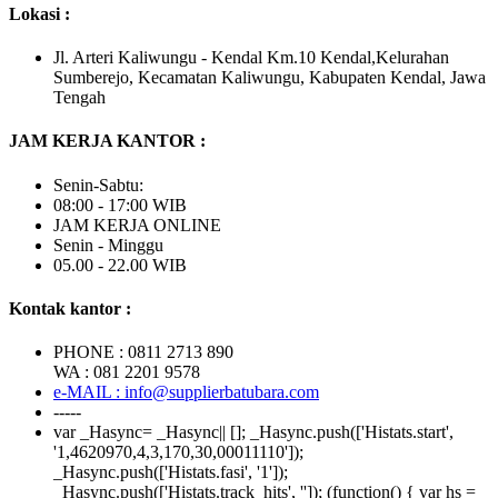
Lokasi :
Jl. Arteri Kaliwungu - Kendal Km.10 Kendal,Kelurahan
Sumberejo, Kecamatan Kaliwungu, Kabupaten Kendal, Jawa
Tengah
JAM KERJA KANTOR :
Senin-Sabtu:
08:00 - 17:00 WIB
JAM KERJA ONLINE
Senin - Minggu
05.00 - 22.00 WIB
Kontak kantor :
PHONE : 0811 2713 890
WA : 081 2201 9578
e-MAIL : info@supplierbatubara.com
-----
var _Hasync= _Hasync|| []; _Hasync.push(['Histats.start',
'1,4620970,4,3,170,30,00011110']);
_Hasync.push(['Histats.fasi', '1']);
_Hasync.push(['Histats.track_hits', '']); (function() { var hs =