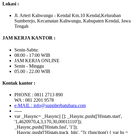
Lokasi :
Jl. Arteri Kaliwungu - Kendal Km.10 Kendal,Kelurahan
Sumberejo, Kecamatan Kaliwungu, Kabupaten Kendal, Jawa
Tengah
JAM KERJA KANTOR :
Senin-Sabtu:
08:00 - 17:00 WIB
JAM KERJA ONLINE
Senin - Minggu
05.00 - 22.00 WIB
Kontak kantor :
PHONE : 0811 2713 890
WA : 081 2201 9578
e-MAIL : info@supplierbatubara.com
-----
var _Hasync= _Hasync|| []; _Hasync.push(['Histats.start',
'1,4620970,4,3,170,30,00011110']);
_Hasync.push(['Histats.fasi', '1']);
_Hasync.push(['Histats.track_hits', '']); (function() { var hs =