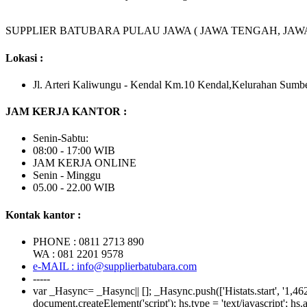
SUPPLIER BATUBARA PULAU JAWA ( JAWA TENGAH, JAWA
Lokasi :
Jl. Arteri Kaliwungu - Kendal Km.10 Kendal,Kelurahan Sumb
JAM KERJA KANTOR :
Senin-Sabtu:
08:00 - 17:00 WIB
JAM KERJA ONLINE
Senin - Minggu
05.00 - 22.00 WIB
Kontak kantor :
PHONE : 0811 2713 890
WA : 081 2201 9578
e-MAIL : info@supplierbatubara.com
-----
var _Hasync= _Hasync|| []; _Hasync.push(['Histats.start', '1,4620
document.createElement('script'); hs.type = 'text/javascript'; h