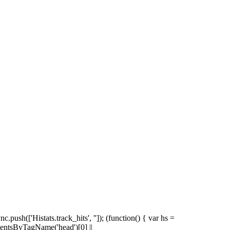
push(['Histats.track_hits', '']); (function() { var hs =
lementsByTagName('head')[0] ||