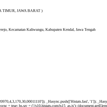
 TIMUR, JAWA BARAT )
erejo, Kecamatan Kaliwungu, Kabupaten Kendal, Jawa Tengah
970,4,3,170,30,00011110']); _Hasync.push(['Histats.fasi', '1']); _Hasync.
s.async = true; hs.src = ('//s10.histats.com/js15_as.js'); (document.getE